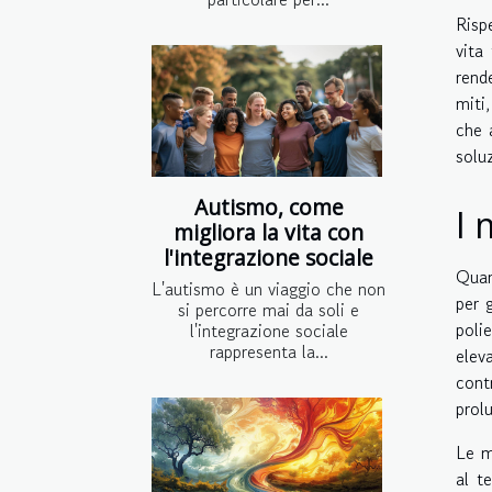
Risp
vita
rend
miti
che 
solu
Autismo, come
I 
migliora la vita con
l'integrazione sociale
Quan
L'autismo è un viaggio che non
per 
si percorre mai da soli e
poli
l'integrazione sociale
rappresenta la...
elev
cont
prol
Le m
al t