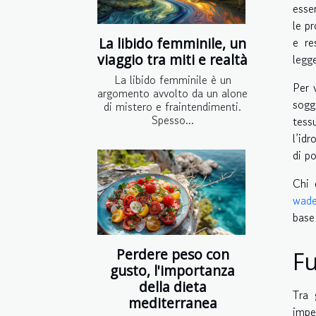
esse
le p
e re
La libido femminile, un
viaggio tra miti e realtà
legg
La libido femminile è un
Per 
argomento avvolto da un alone
sogg
di mistero e fraintendimenti.
Spesso...
tess
l’id
di p
Chi 
wade
base
Perdere peso con
Fu
gusto, l'importanza
della dieta
Tra 
mediterranea
impe