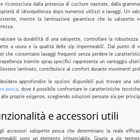
re riconosciuta dalla presenza di cuciture nastrate, dalla gramma
roprietà di idrorepellenza dopo numerosi utilizzi e lavaggi. Un val
sistente, mentre la laminazione garantisce che la salopette
erezza.
valutare la durabilità di una salopette, controllare la robustezza 
ette a usura e la qualità delle zip impermeabili. Dal punto di v
uti che consentano lavaggi frequenti senza perdere le caratteristich
rorepellenza tramite spray specifici rappresenta un vantaggio ulteri
oliestere laminato, contribuisce al comfort durante movimenti prol
desidera approfondire le opzioni disponibili può trovare una se
rs pesca
, dove è possibile confrontare le caratteristiche tecnich
 alle proprie esigenze, scegliendo soluzioni pensate sia per princip
nzionalità e accessori utili
gli accessori salopette pesca che determinano la reale efficac
rmeabili sono un elemento irrinunciabile. Grazie a zip termo