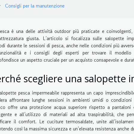
Consigli per la manutenzione
esca è una delle attività outdoor più praticate e coinvolgenti,
’attrezzatura giusta. L’articolo si focalizza sulle salopette im
i durante le sessioni di pesca, anche nelle condizioni più avverse. 
unzionalità e i consigli degli esperti per trovare il modell
ofondisce un aspetto cruciale per un acquisto consapevole e dura
rché scegliere una salopette
alopette pesca impermeabile rappresenta un capo imprescindibile
dera affrontare lunghe sessioni in ambienti umidi o condizion
ico offre una protezione acqua superiore rispetto a pantaloni o
lgente e all’utilizzo di materiali ad alta traspirabilità, che 
ificare il comfort. Le cuciture termosaldate, unite all’isolamen
ntendo così la massima sicurezza e un’elevata resistenza anche du