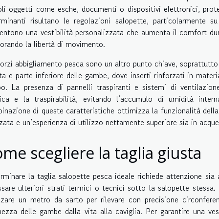
oli oggetti come esche, documenti o dispositivi elettronici, pro
rminanti risultano le regolazioni salopette, particolarmente su
entono una vestibilità personalizzata che aumenta il comfort dura
iorando la libertà di movimento.
nforzi abbigliamento pesca sono un altro punto chiave, soprattutt
ta e parte inferiore delle gambe, dove inserti rinforzati in mater
o. La presenza di pannelli traspiranti e sistemi di ventilazione 
ica e la traspirabilità, evitando l’accumulo di umidità intern
inazione di queste caratteristiche ottimizza la funzionalità dell
zata e un’esperienza di utilizzo nettamente superiore sia in acque
me scegliere la taglia giusta
rminare la taglia salopette pesca ideale richiede attenzione sia a
ssare ulteriori strati termici o tecnici sotto la salopette stessa
izzare un metro da sarto per rilevare con precisione circonfere
hezza delle gambe dalla vita alla caviglia. Per garantire una ves