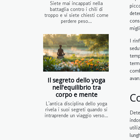
Siete mai incappati nella
picc
battaglia contro i chili di
dete
troppo e vi siete chiesti come
cons
perdere peso...
migl
I ri
sedu
temp
term
comb
avan
Il segreto dello yoga
nell'equilibrio tra
corpo e mente
Co
L'antica disciplina dello yoga
rivela i suoi segreti quando si
Dete
intraprende un viaggio verso...
indo
util
lung