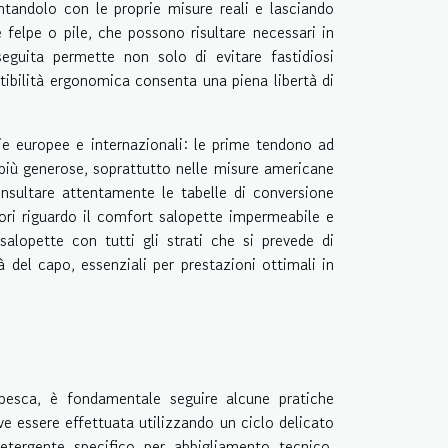
ntandolo con le proprie misure reali e lasciando
felpe o pile, che possono risultare necessari in
eguita permette non solo di evitare fastidiosi
tibilità ergonomica consenta una piena libertà di
lie europee e internazionali: le prime tendono ad
 più generose, soprattutto nelle misure americane
onsultare attentamente le tabelle di conversione
tori riguardo il comfort salopette impermeabile e
 salopette con tutti gli strati che si prevede di
à del capo, essenziali per prestazioni ottimali in
pesca, è fondamentale seguire alcune pratiche
 essere effettuata utilizzando un ciclo delicato
etergente specifico per abbigliamento tecnico,