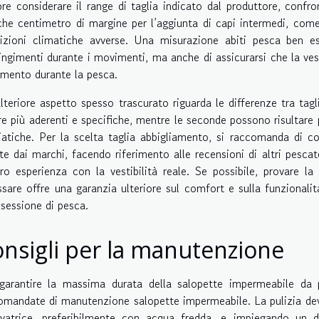
re considerare il range di taglia indicato dal produttore, confro
che centimetro di margine per l’aggiunta di capi intermedi, come 
izioni climatiche avverse. Una misurazione abiti pesca ben es
ringimenti durante i movimenti, ma anche di assicurarsi che la ves
mento durante la pesca.
lteriore aspetto spesso trascurato riguarda le differenze tra tag
re più aderenti e specifiche, mentre le seconde possono risultare
iatiche. Per la scelta taglia abbigliamento, si raccomanda di c
ite dai marchi, facendo riferimento alle recensioni di altri pesca
oro esperienza con la vestibilità reale. Se possibile, provare la
ssare offre una garanzia ulteriore sul comfort e sulla funzionalit
 sessione di pesca.
nsigli per la manutenzione
garantire la massima durata della salopette impermeabile da 
omandate di manutenzione salopette impermeabile. La pulizia deve
avatrice, preferibilmente con acqua fredda, e impiegando un d