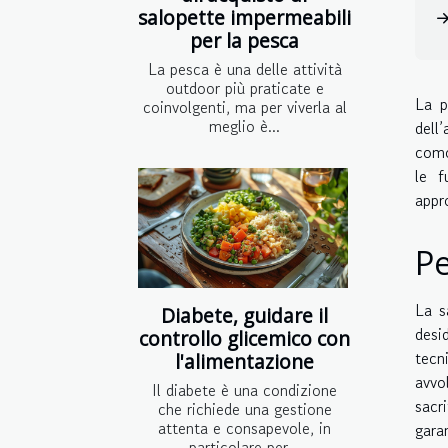
salopette impermeabili
per la pesca
La pesca è una delle attività
outdoor più praticate e
La p
coinvolgenti, ma per viverla al
meglio è...
dell
comod
le f
appr
Pe
La s
Diabete, guidare il
desi
controllo glicemico con
tecn
l'alimentazione
avvo
Il diabete è una condizione
sacr
che richiede una gestione
attenta e consapevole, in
gara
particolare per...