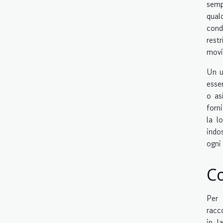
semp
qual
cond
rest
movi
Un u
esse
o as
forn
la l
indo
ogni
Co
Per 
racc
in l