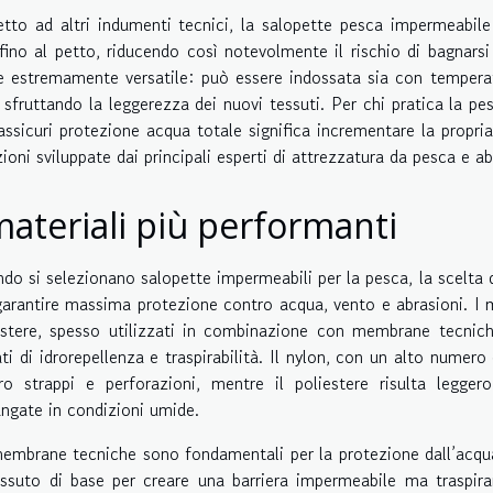
etto ad altri indumenti tecnici, la salopette pesca impermeabile
 fino al petto, riducendo così notevolmente il rischio di bagnarsi
e estremamente versatile: può essere indossata sia con temperatur
, sfruttando la leggerezza dei nuovi tessuti. Per chi pratica la pe
assicuri protezione acqua totale significa incrementare la propria
zioni sviluppate dai principali esperti di attrezzatura da pesca e a
materiali più performanti
do si selezionano salopette impermeabili per la pesca, la scelta 
garantire massima protezione contro acqua, vento e abrasioni. I m
estere, spesso utilizzati in combinazione con membrane tecnich
ati di idrorepellenza e traspirabilità. Il nylon, con un alto numero
ro strappi e perforazioni, mentre il poliestere risulta leggero
ungate in condizioni umide.
embrane tecniche sono fondamentali per la protezione dall’acqu
essuto di base per creare una barriera impermeabile ma traspir